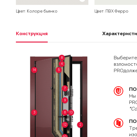
Цвет: Колоре бьянко
Цвет: ПВХ Ферро
Конструкция
Характеристи
Выберите 
8
4
взломост
14
5
PROдолже
7
ПО
Мы 
9
PRO
*Со
3
6
13
ПО
12
2
Тре
изо
10