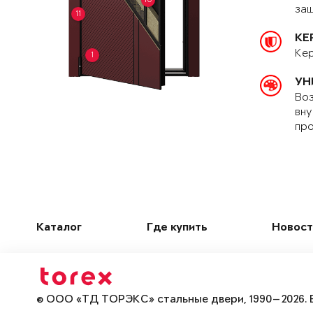
защ
11
КЕ
Кер
1
УН
Воз
вну
про
Каталог
Где купить
Новост
© ООО «ТД ТОРЭКС» стальные двери, 1990—2026. 