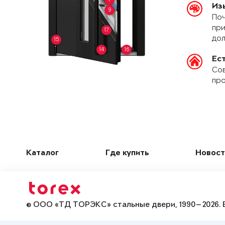
Из
9
Поч
при
17
дол
15
14
16
Ес
Сов
про
Каталог
Где купить
Новост
© ООО «ТД ТОРЭКС» стальные двери, 1990—2026. 