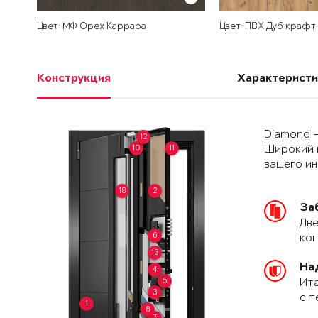
Цвет: МФ Орех Каррара
Цвет: ПВХ Дуб крафт
Конструкция
Характеристи
Diamond –
12
10
11
Широкий 
вашего и
18
2
За
Две
6
кон
13
На
4
5
Ита
3
с т
1
8
7