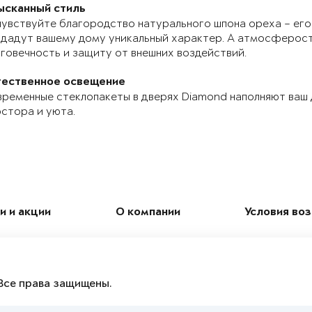
ысканный стиль
увствуйте благородство натурального шпона ореха – его
дадут вашему дому уникальный характер. А атмосферос
говечность и защиту от внешних воздействий.
тественное освещение
ременные стеклопакеты в дверях Diamond наполняют ваш
стора и уюта.
и и акции
О компании
Условия во
Все права защищены.