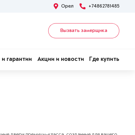
Орел
+74862781485
Вызвать замерщика
 и гарантии
Акции и новости
Где купить
дные двери премиум-класса, созданные для вашего