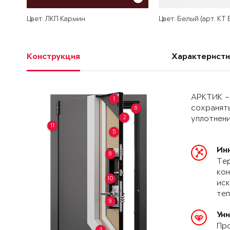
Цвет: ЛКП Кармин
Цвет: Белый (арт. КТ
Конструкция
Характеристи
АРКТИК –
1
сохранять
6
2
уплотнени
11
5
Ин
8
Тер
кон
10
иск
теп
9
Ун
Про
4