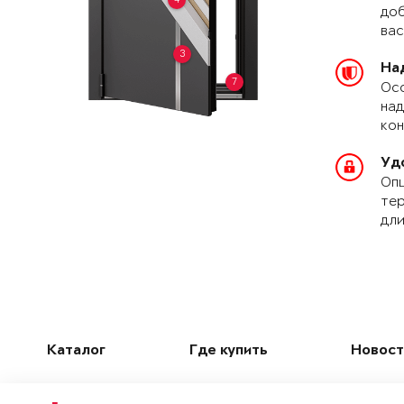
доб
вас
3
На
7
Осо
над
кон
Уд
Опц
тер
дли
Каталог
Где купить
Новост