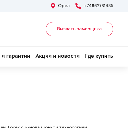
Орел
+74862781485
Вызвать замерщика
 и гарантии
Акции и новости
Где купить
рей Torex с инновационной технологией