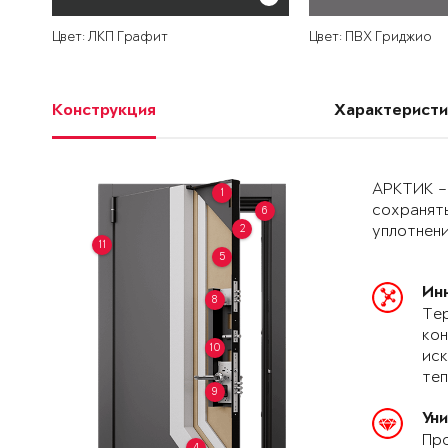
Цвет: ЛКП Графит
Цвет: ПВХ Гриджио
Конструкция
Характеристи
АРКТИК –
1
сохранять
6
2
уплотнени
11
5
Ин
8
Тер
кон
10
иск
теп
9
Ун
Про
4