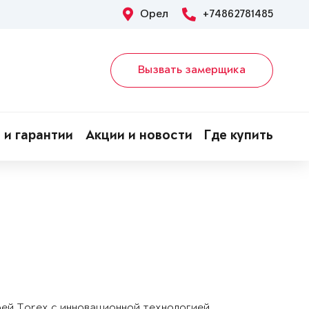
Орел
+74862781485
Вызвать замерщика
 и гарантии
Акции и новости
Где купить
рей Torex с инновационной технологией