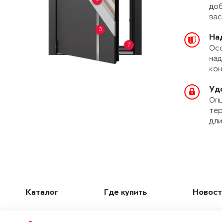
доб
вас
3
На
7
Осо
над
кон
Уд
Опц
тер
дли
Каталог
Где купить
Новост