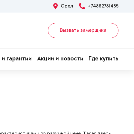
Орел
+74862781485
Вызвать замерщика
 и гарантии
Акции и новости
Где купить
арактеристиками по разумной цене. Такая дверь