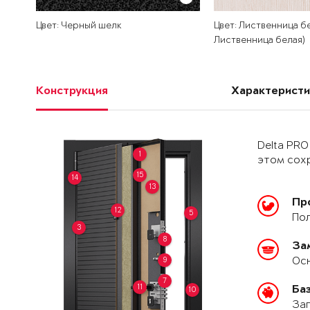
Цвет: Черный шелк
Цвет: Лиственница бе
Лиственница белая)
Конструкция
Характеристи
Delta PRO
1
этом сохр
15
14
13
Пр
12
5
Пол
3
8
За
Осн
9
7
11
Ба
10
Зап