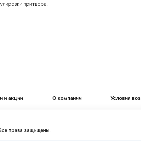
улировки притвора.
и и акции
О компании
Условия во
Все права защищены.